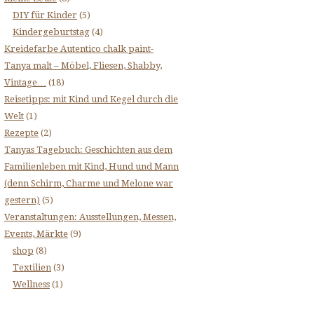
DIY für Kinder
(5)
Kindergeburtstag
(4)
Kreidefarbe Autentico chalk paint-
Tanya malt – Möbel, Fliesen, Shabby,
Vintage…
(18)
Reisetipps: mit Kind und Kegel durch die
Welt
(1)
Rezepte
(2)
Tanyas Tagebuch: Geschichten aus dem
Familienleben mit Kind, Hund und Mann
(denn Schirm, Charme und Melone war
gestern)
(5)
Veranstaltungen: Ausstellungen, Messen,
Events, Märkte
(9)
shop
(8)
Textilien
(3)
Wellness
(1)