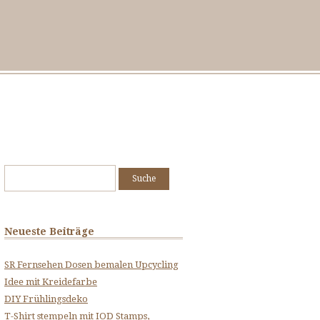
Suche
nach:
Neueste Beiträge
SR Fernsehen Dosen bemalen Upcycling
Idee mit Kreidefarbe
DIY Frühlingsdeko
T-Shirt stempeln mit IOD Stamps,