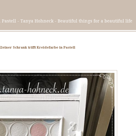
 Pastell - Tanya Hohneck - Beautiful things for a beautiful life
Kleiner Schrank trifft Kreidefarbe in Pastell