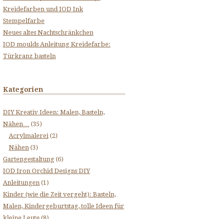
Kreidefarben und IOD Ink
Stempelfarbe
Neues altes Nachtschränkchen
IOD moulds Anleitung Kreidefarbe:
Türkranz basteln
Kategorien
DIY Kreativ Ideen: Malen, Basteln,
Nähen…
(35)
Acrylmalerei
(2)
Nähen
(3)
Gartengestaltung
(6)
IOD Iron Orchid Designs DIY
Anleitungen
(1)
Kinder (wie die Zeit vergeht): Basteln,
Malen, Kindergeburtstag, tolle Ideen für
kleine Leute
(8)