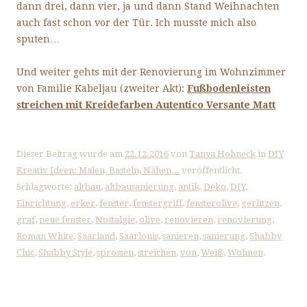
dann drei, dann vier, ja und dann Stand Weihnachten
auch fast schon vor der Tür. Ich musste mich also
sputen…
Und weiter gehts mit der Renovierung im Wohnzimmer
von Familie Kabeljau (zweiter Akt):
Fußbodenleisten
streichen mit Kreidefarben Autentico Versante Matt
Dieser Beitrag wurde am
22.12.2016
von
Tanya Hohneck
in
DIY
Kreativ Ideen: Malen, Basteln, Nähen...
veröffentlicht.
Schlagworte:
altbau
,
altbausanierung
,
antik
,
Deko
,
DIY
,
Einrichtung
,
erker
,
fenster
,
fenstergriff
,
fensterolive
,
gerlitzen
,
graf
,
neue fenster
,
Nostalgie
,
olive
,
renovieren
,
renovierung
,
Roman White
,
Saarland
,
Saarlouis
,
sanieren
,
sanierung
,
Shabby
Chic
,
Shabby Style
,
sprossen
,
streichen
,
von
,
Weiß
,
Wohnen
.