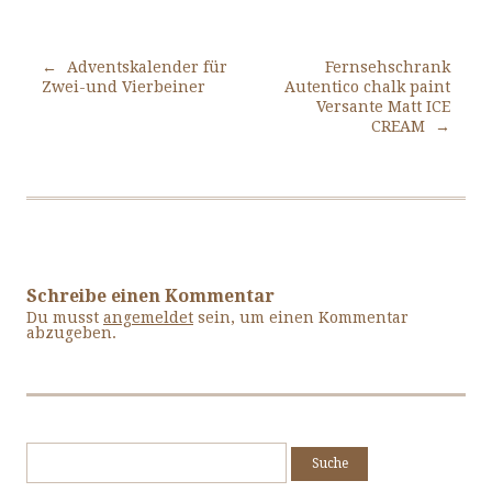
Beitrags-Navigation
←
Adventskalender für
Fernsehschrank
Zwei-und Vierbeiner
Autentico chalk paint
Versante Matt ICE
CREAM
→
Schreibe einen Kommentar
Du musst
angemeldet
sein, um einen Kommentar
abzugeben.
Suche
nach: