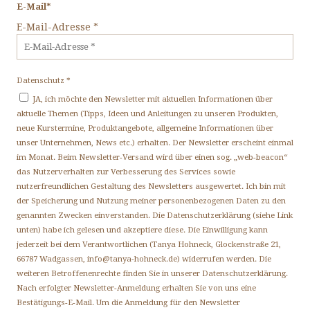
E-Mail*
E-Mail-Adresse
*
Datenschutz
*
JA, ich möchte den Newsletter mit aktuellen Informationen über
aktuelle Themen (Tipps, Ideen und Anleitungen zu unseren Produkten,
neue Kurstermine, Produktangebote, allgemeine Informationen über
unser Unternehmen, News etc.) erhalten. Der Newsletter erscheint einmal
im Monat. Beim Newsletter-Versand wird über einen sog. „web-beacon“
das Nutzerverhalten zur Verbesserung des Services sowie
nutzerfreundlichen Gestaltung des Newsletters ausgewertet. Ich bin mit
der Speicherung und Nutzung meiner personenbezogenen Daten zu den
genannten Zwecken einverstanden. Die Datenschutzerklärung (siehe Link
unten) habe ich gelesen und akzeptiere diese. Die Einwilligung kann
jederzeit bei dem Verantwortlichen (Tanya Hohneck, Glockenstraße 21,
66787 Wadgassen, info@tanya-hohneck.de) widerrufen werden. Die
weiteren Betroffenenrechte finden Sie in unserer Datenschutzerklärung.
Nach erfolgter Newsletter-Anmeldung erhalten Sie von uns eine
Bestätigungs-E-Mail. Um die Anmeldung für den Newsletter