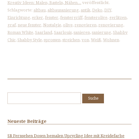
Kreativ Ideen: Malen, Basteln, Nähen...
veröffentlicht.
Schlagworte:
altbau
,
altbausanierung
,
antik
,
Deko
,
DIY
,
Einrichtung
,
erker
,
fenster
,
fenstergriff
,
fensterolive
,
gerlitzen
,
graf
,
neue fenster
,
Nostalgie
,
olive
,
renovieren
,
renovierung
,
Roman White
,
Saarland
,
Saarlouis
,
sanieren
,
sanierung
,
Shabby
Chic
,
Shabby Style
,
sprossen
,
streichen
,
von
,
Weiß
,
Wohnen
.
Suche
nach:
Neueste Beiträge
SR Fernsehen Dosen bemalen Upcycling Idee mit Kreidefarbe