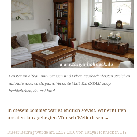
Fenster im Altbau mit Sprossen und Erker, Fussbodenleisten streichen
mit Autentico, chalk paint, Versante Matt, ICE CREAM, shop,
kreidefarben, deutschland
In diesem Sommer war es endlich soweit. Wir erfüllten
uns den lang gehegten Wunsch
Weiterlesen
→
Dieser Beitrag wurde am
22.12.2016
von
Tanya Hohneck
in
DIY