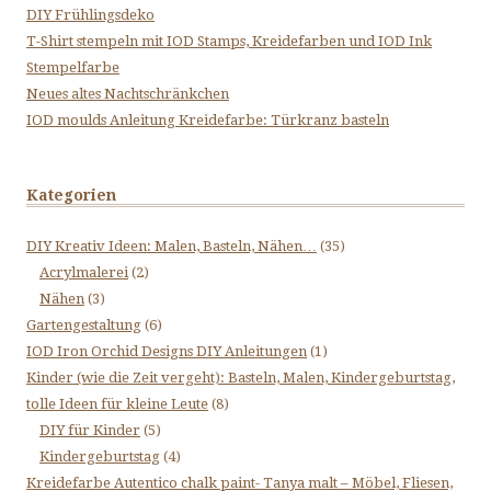
DIY Frühlingsdeko
T-Shirt stempeln mit IOD Stamps, Kreidefarben und IOD Ink
Stempelfarbe
Neues altes Nachtschränkchen
IOD moulds Anleitung Kreidefarbe: Türkranz basteln
Kategorien
DIY Kreativ Ideen: Malen, Basteln, Nähen…
(35)
Acrylmalerei
(2)
Nähen
(3)
Gartengestaltung
(6)
IOD Iron Orchid Designs DIY Anleitungen
(1)
Kinder (wie die Zeit vergeht): Basteln, Malen, Kindergeburtstag,
tolle Ideen für kleine Leute
(8)
DIY für Kinder
(5)
Kindergeburtstag
(4)
Kreidefarbe Autentico chalk paint- Tanya malt – Möbel, Fliesen,