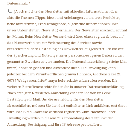
Datenschutz
*
JA, ich möchte den Newsletter mit aktuellen Informationen über
aktuelle Themen (Tipps, Ideen und Anleitungen zu unseren Produkten,
neue Kurstermine, Produktangebote, allgemeine Informationen über
unser Unternehmen, News etc.) erhalten. Der Newsletter erscheint einmal
im Monat. Beim Newsletter-Versand wird über einen sog. „web-beacon“
das Nutzerverhalten zur Verbesserung des Services sowie
nutzerfreundlichen Gestaltung des Newsletters ausgewertet. Ich bin mit
der Speicherung und Nutzung meiner personenbezogenen Daten zu den
genannten Zwecken einverstanden. Die Datenschutzerklärung (siehe Link
unten) habe ich gelesen und akzeptiere diese. Die Einwilligung kann
jederzeit bei dem Verantwortlichen (Tanya Hohneck, Glockenstraße 21,
66787 Wadgassen, info@tanya-hohneck.de) widerrufen werden. Die
weiteren Betroffenenrechte finden Sie in unserer Datenschutzerklärung.
Nach erfolgter Newsletter-Anmeldung erhalten Sie von uns eine
Bestätigungs-E-Mail. Um die Anmeldung für den Newsletter
abzuschließen, müssen Sie den dort enthaltenen Link anklicken, erst dann
wird Ihre E-Mail-Adresse wirksam registriert. Zum Nachweis Ihrer
Einwilligung werden in diesem Zusammenhang der Zeitpunkt der
Anmeldung, Bestätigung und Ihre IP-Adresse protokolliert.