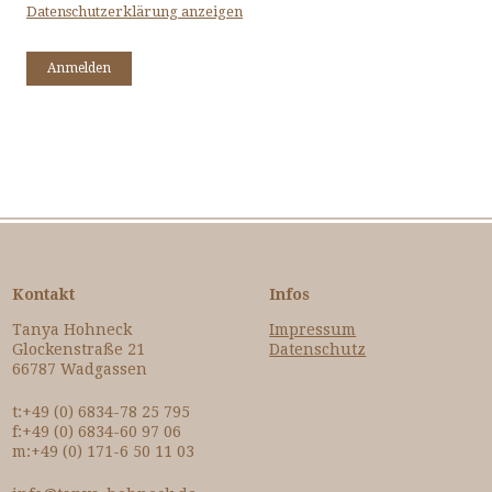
Datenschutzerklärung anzeigen
Kontakt
Infos
Tanya Hohneck
Impressum
Glockenstraße 21
Datenschutz
66787 Wadgassen
t:+49 (0) 6834-78 25 795
f:+49 (0) 6834-60 97 06
m:+49 (0) 171-6 50 11 03