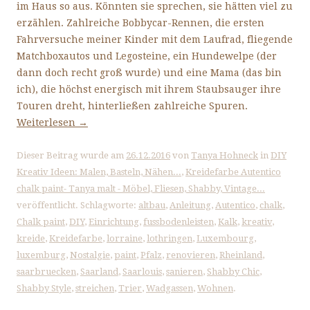
im Haus so aus. Könnten sie sprechen, sie hätten viel zu
erzählen. Zahlreiche Bobbycar-Rennen, die ersten
Fahrversuche meiner Kinder mit dem Laufrad, fliegende
Matchboxautos und Legosteine, ein Hundewelpe (der
dann doch recht groß wurde) und eine Mama (das bin
ich), die höchst energisch mit ihrem Staubsauger ihre
Touren dreht, hinterließen zahlreiche Spuren.
Weiterlesen
→
Dieser Beitrag wurde am
26.12.2016
von
Tanya Hohneck
in
DIY
Kreativ Ideen: Malen, Basteln, Nähen...
,
Kreidefarbe Autentico
chalk paint- Tanya malt - Möbel, Fliesen, Shabby, Vintage...
veröffentlicht. Schlagworte:
altbau
,
Anleitung
,
Autentico
,
chalk
,
Chalk paint
,
DIY
,
Einrichtung
,
fussbodenleisten
,
Kalk
,
kreativ
,
kreide
,
Kreidefarbe
,
lorraine
,
lothringen
,
Luxembourg
,
luxemburg
,
Nostalgie
,
paint
,
Pfalz
,
renovieren
,
Rheinland
,
saarbruecken
,
Saarland
,
Saarlouis
,
sanieren
,
Shabby Chic
,
Shabby Style
,
streichen
,
Trier
,
Wadgassen
,
Wohnen
.